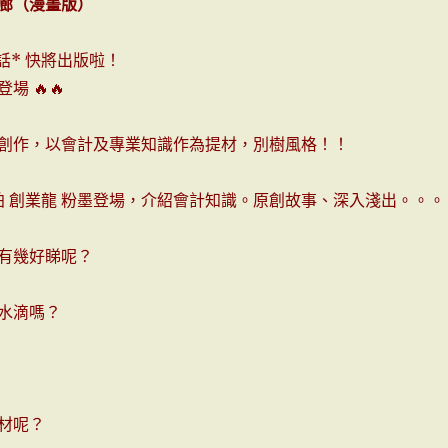
廊（漫畫版）
話* 快將出版啦！
熱登場
🔥
🔥
創作，以會計及專業知識作為提材，別樹風格！！
夥拍 創業龍 粉墨登場，介紹會計知識。原創故事、深入淺出。。。
有幾好睇呢？
水滴嗎？
材呢？