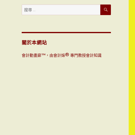
搜
搜
尋
尋：
關於本網站
會計動畫廊™，由會計妹® 專門教授會計知識