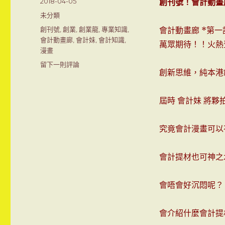
發
2018-04-05
創刊號！會計動畫
表
分
未分類
於
類
標
創刊號
,
創業
,
創業龍
,
專業知識
,
會計動畫廊 *第一
籤
會計動畫廊
,
會計妹
,
會計知識
,
萬眾期待！！火
漫畫
留下一則評論
在
創新思維，純本港
創
刊
號！
屆時 會計妹 將
會
計
動
究竟會計漫畫可以
畫
廊
會計提材也可神之
（漫
畫
版）
會唔會好沉悶呢？
會介紹什麼會計提