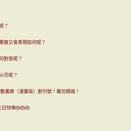
呢？
業龍又會表現如何呢？
何對答呢？
火花呢？
計動畫廊（漫畫版）創刊號！萬勿錯過！
生日快樂
🎂
🎂
🎂