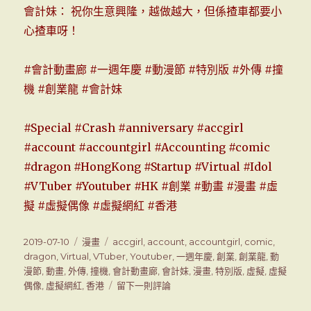
會計妹： 祝你生意興隆，越做越大，但係揸車都要小
心揸車呀！
#會計動畫廊 #一週年慶 #動漫節 #特別版 #外傳 #撞
機 #創業龍 #會計妹
#Special #Crash #anniversary #accgirl
#account #accountgirl #Accounting #comic
#dragon #HongKong #Startup #Virtual #Idol
#VTuber #Youtuber #HK #創業 #動畫 #漫畫 #虛
擬 #虛擬偶像 #虛擬網紅 #香港
發
2019-07-10
分
漫畫
標
accgirl
,
account
,
accountgirl
,
comic
,
表
dragon
,
Virtual
類
,
VTuber
籤
,
Youtuber
,
一週年慶
,
創業
,
創業龍
,
動
於
漫節
,
動畫
,
外傳
,
撞機
,
會計動畫廊
,
會計妹
,
漫畫
,
特別版
,
虛擬
,
虛擬
偶像
,
虛擬網紅
,
香港
留下一則評論
在
會