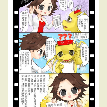
益
（1）
初
級
>>