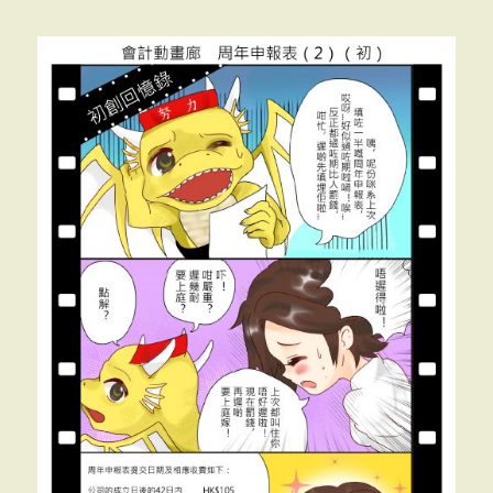
創
回
憶
錄」
<<
周
年
申
報
表
（3）
初
級
>>