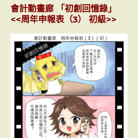
動
會計動畫廊 「初創回憶錄」
畫
廊
<<周年申報表（3） 初級>>
「初
創
回
憶
錄」
<<
周
年
申
報
表
（4）
初
級
>>