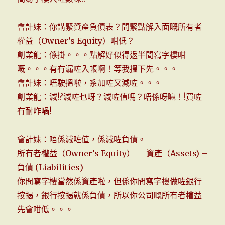
會計妹：你講緊資產負債表？問緊點解入面嘅所有者
權益（Owner’s Equity）咁低？
創業龍：係掛。。。點解好似得返半間寫字樓咁
嘅。。。有冇漏咗入帳啊！等我搵下先。。。
會計妹：唔駛搵啦，系加咗又減咗。。。
創業龍：減!?減咗乜呀？減咗值嗎？唔係呀嘛！!買咗
冇耐咋喎!
會計妹：唔係減咗值，係減咗負債。
所有者權益（Owner’s Equity） = 資產（Assets) –
負債 (Liabilities)
你間寫字樓當然係資產啦，但係你間寫字樓做咗銀行
按揭，銀行按揭就係負債，所以你公司嘅所有者權益
先會咁低。。。