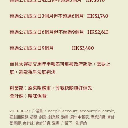
超過公司成立日3個月但不超過6個月 HK$1,740
超過公司成立日6個月但不超過9個月 HK$2,610
超過公司成立日9個月 HK$3,480
而且太遲提交周年申報表可能被政府起訴，需要上
庭，罰款視乎法庭判決
創業龍：原來咁嚴重，等我快啲填好佢先
會計妹：咁咪係囉
發
2018-08-23
分
漫畫
標
accgirl
,
account
,
accountgirl
,
comic
,
表
初創回憶錄
,
初級
類
,
創業
,
籤
創業龍
,
動畫
,
周年申報表
,
專業知識
,
會計
於
動畫廊
,
會計妹
,
會計知識
,
漫畫
留下一則評論
在