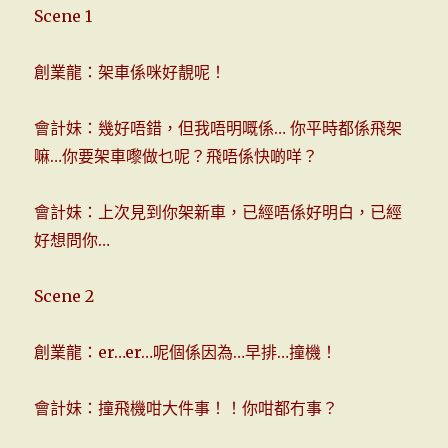
Scene 1
創業龍：架車係咪好靚呢！
會計妹：幾好唔錯，但我唔明嘅係… 你平時都係飛架
嘛…你要架車嚟做乜呢？飛唔係快啲咩？
會計妹：上次見到你架新車，已經唔係好明白，已經
好想問你…
Scene 2
創業龍：er…er…呢個係因為…早排…撞機！
會計妹：撞飛機咁大件事！！你咁都冇事？