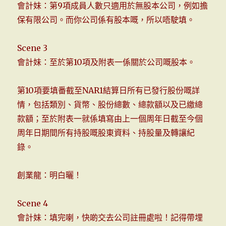
會計妹：第9項成員人數只適用於無股本公司，例如擔
保有限公司。而你公司係有股本嘅，所以唔駛填。
Scene 3
會計妹：至於第10項及附表一係關於公司嘅股本。
第10項要填番截至NAR1結算日所有已發行股份嘅詳
情，包括類別、貨幣、股份總數、總款額以及已繳總
款額；至於附表一就係填寫由上一個周年日截至今個
周年日期間所有持股嘅股東資料、持股量及轉讓紀
錄。
創業龍：明白曬！
Scene 4
會計妹：填完喇，快啲交去公司註冊處啦！記得帶埋