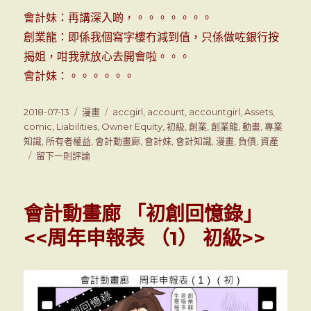
會計妹：再講深入啲，。。。。。。。
創業龍：即係我個寫字樓冇減到值，只係做咗銀行按
揭姐，咁我就放心去開會啦。。。
會計妹：。。。。。。
發
2018-07-13
分
漫畫
標
accgirl
,
account
,
accountgirl
,
Assets
,
表
comic
,
Liabilities
類
,
Owner Equity
籤
,
初級
,
創業
,
創業龍
,
動畫
,
專業
於
知識
,
所有者權益
,
會計動畫廊
,
會計妹
,
會計知識
,
漫畫
,
負債
,
資產
留下一則評論
在
會
計
動
會計動畫廊 「初創回憶錄」
畫
廊
<<周年申報表 （1） 初級>>
<<
所
有
者
權