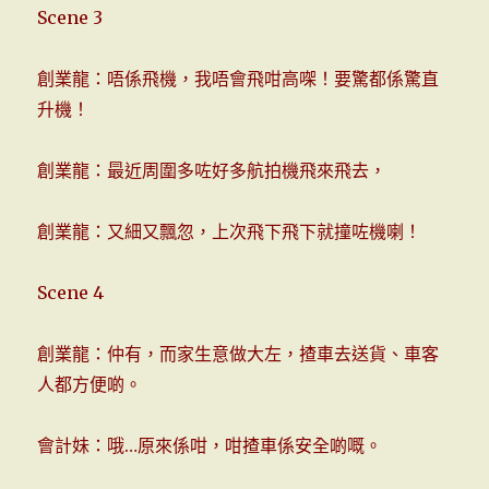
Scene 3
創業龍：唔係飛機，我唔會飛咁高㗎！要驚都係驚直
升機！
創業龍：最近周圍多咗好多航拍機飛來飛去，
創業龍：又細又飄忽，上次飛下飛下就撞咗機喇！
Scene 4
創業龍：仲有，而家生意做大左，揸車去送貨、車客
人都方便啲。
會計妹：哦…原來係咁，咁揸車係安全啲嘅。