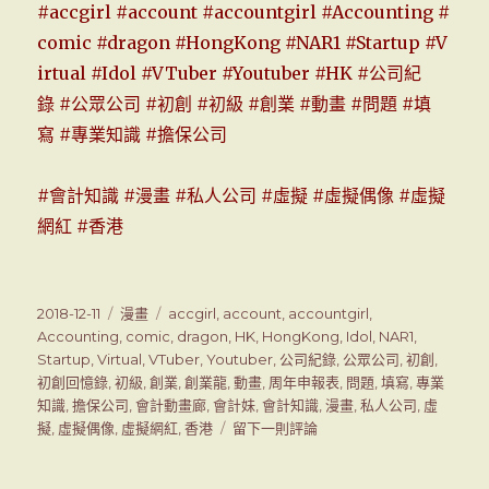
#
accgirl
#
account
#
accountgirl
#
Accounting
#
comic
#
dragon
#
HongKong
#
NAR1
#
Startup
#
V
irtual
#
Idol
#
VTuber
#
Youtuber
#
HK
#
公司紀
錄
#
公眾公司
#
初創
#
初級
#
創業
#
動畫
#
問題
#
填
寫
#
專業知識
#
擔保公司
#會計知識 #漫畫 #私人公司 #虛擬 #虛擬偶像 #虛擬
網紅 #香港
發
2018-12-11
分
漫畫
標
accgirl
,
account
,
accountgirl
,
表
Accounting
,
類
comic
籤
,
dragon
,
HK
,
HongKong
,
Idol
,
NAR1
,
於
Startup
,
Virtual
,
VTuber
,
Youtuber
,
公司紀錄
,
公眾公司
,
初創
,
初創回憶錄
,
初級
,
創業
,
創業龍
,
動畫
,
周年申報表
,
問題
,
填寫
,
專業
知識
,
擔保公司
,
會計動畫廊
,
會計妹
,
會計知識
,
漫畫
,
私人公司
,
虛
擬
,
虛擬偶像
,
虛擬網紅
,
香港
留下一則評論
在
會
計