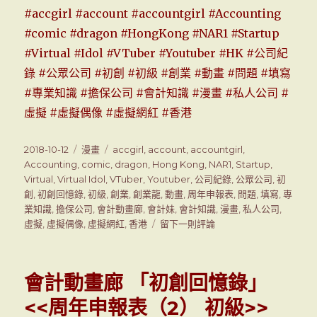
#accgirl
#account
#accountgirl
#Accounting
#comic
#dragon
#HongKong
#NAR1
#Startup
#Virtual
#Idol
#VTuber
#Youtuber
#HK
#公司紀
錄
#公眾公司
#初創
#初級
#創業
#動畫
#問題
#填寫
#專業知識
#擔保公司
#會計知識
#漫畫
#私人公司
#
虛擬
#虛擬偶像
#虛擬網紅
#香港
發
2018-10-12
分
漫畫
標
accgirl
,
account
,
accountgirl
,
表
Accounting
,
類
comic
,
籤
dragon
,
Hong Kong
,
NAR1
,
Startup
,
於
Virtual
,
Virtual Idol
,
VTuber
,
Youtuber
,
公司紀錄
,
公眾公司
,
初
創
,
初創回憶錄
,
初級
,
創業
,
創業龍
,
動畫
,
周年申報表
,
問題
,
填寫
,
專
業知識
,
擔保公司
,
會計動畫廊
,
會計妹
,
會計知識
,
漫畫
,
私人公司
,
虛擬
,
虛擬偶像
,
虛擬網紅
,
香港
留下一則評論
在
會
計
動
會計動畫廊 「初創回憶錄」
畫
廊
<<周年申報表（2） 初級>>
「初