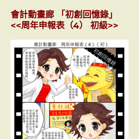
計
動
會計動畫廊 「初創回憶錄」
畫
廊
<<周年申報表（4） 初級>>
「外
傳」
<<
撞
機
>>
(一
週
年
慶
動
漫
節
特
別
版)