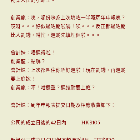
創業龍：咦，呢份咪系上次填咗一半嘅周年申報表？
哎呀。。。好似過咗期啦喎！唉。。。反正都過咗期
比人罰錢，咁忙，遲啲先填埋佢啦。。。
會計妹：唔遲得啦！
創業龍：點解？
會計妹：上次都叫住你唔好遲啦！現在罰錢，再遲啲
要上庭嫁！
創業龍：吓！咁嚴重？遲幾耐要上庭？
會計妹：周年申報表提交日期及相應收費如下：
公司的成立日後的42日內 HK$105
超過公司成立日42日但不超過3個月 HK$870