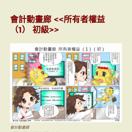
會
計
動
會計動畫廊 <<所有者權益
畫
廊
（1） 初級>>
「初
創
回
憶
錄」
<<
周
年
申
報
表
（2）
初
級
>>
會計動畫廊