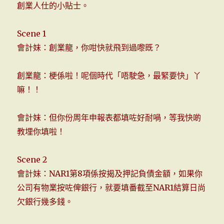
創業人仕的小貼士。
Scene 1
會計妹：創業龍，你咁快就飛到過嚟既？
創業龍：梗係啦！呢個時代「唔駛急，最緊要快」丫
嘛！！
會計妹：但你份周年申報表都填咗好耐喎，等我快啲
教埋你填啦！
Scene 2
會計妹：NAR1第8項係按揭及押記負債金額，如果你
公司有物業按咗俾銀行，就要填番截至NAR1結算日尚
欠銀行幾多錢。