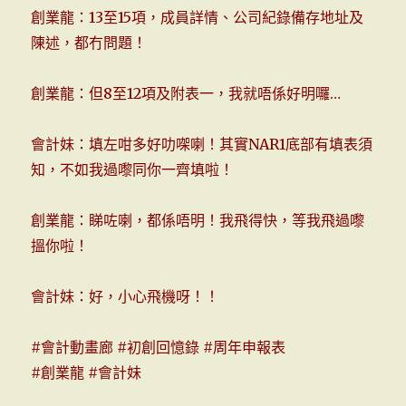
創業龍：13至15項，成員詳情、公司紀錄備存地址及
陳述，都冇問題！
創業龍：但8至12項及附表一，我就唔係好明囉…
會計妹：填左咁多好叻㗎喇！其實NAR1底部有填表須
知，不如我過嚟同你一齊填啦！
創業龍：睇咗喇，都係唔明！我飛得快，等我飛過嚟
搵你啦！
會計妹：好，小心飛機呀！！
#會計動畫廊
#初創回憶錄
#周年申報表
#創業龍
#會計妹