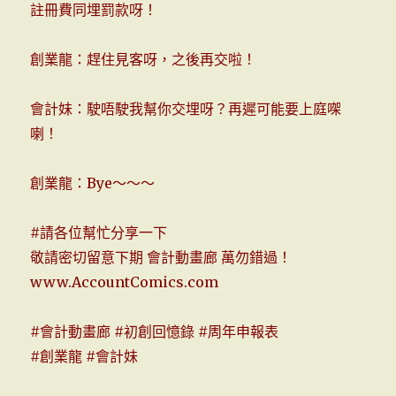
註冊費同埋罰款呀！
創業龍：趕住見客呀，之後再交啦！
會計妹：駛唔駛我幫你交埋呀？再遲可能要上庭㗎
喇！
創業龍：Bye～～～
#
請各位幫忙分享一下
敬請密切留意下期 會計動畫廊 萬勿錯過！
www.AccountComics.com
#
會計動畫廊
#
初創回憶錄
#
周年申報表
#
創業龍
#
會計妹