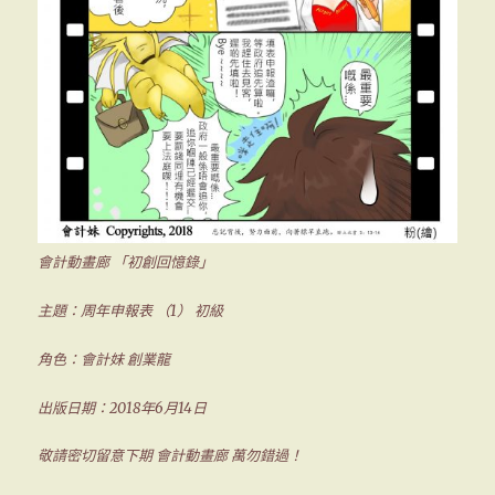
會計動畫廊 「初創回憶錄」
主題：周年申報表 （1） 初級
角色：會計妹 創業龍
出版日期：2018年6月14日
敬請密切留意下期 會計動畫廊 萬勿錯過！