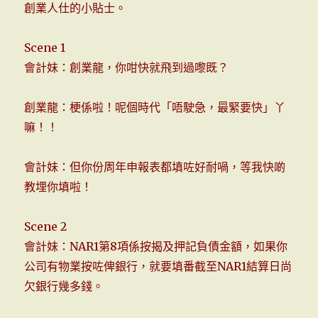
創業人仕的小貼士。
Scene 1
會計妹：創業龍，你咁快就飛到過嚟既？
創業龍：梗係啦！呢個時代「唔駛急，最緊要快」丫
嘛！！
會計妹：但你份周年申報表都填咗好耐喎，等我快啲
教埋你填啦！
Scene 2
會計妹：NAR1第8項係按揭及押記負債金額，如果你
公司有物業按咗俾銀行，就要填番截至NAR1結算日尚
欠銀行幾多錢。