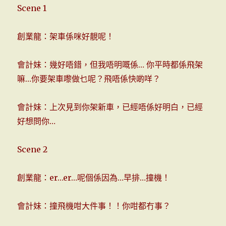
Scene 1
創業龍：架車係咪好靚呢！
會計妹：幾好唔錯，但我唔明嘅係… 你平時都係飛架
嘛…你要架車嚟做乜呢？飛唔係快啲咩？
會計妹：上次見到你架新車，已經唔係好明白，已經
好想問你…
Scene 2
創業龍：er…er…呢個係因為…早排…撞機！
會計妹：撞飛機咁大件事！！你咁都冇事？