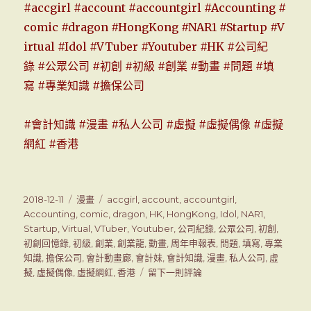
#
accgirl
#
account
#
accountgirl
#
Accounting
#
comic
#
dragon
#
HongKong
#
NAR1
#
Startup
#
V
irtual
#
Idol
#
VTuber
#
Youtuber
#
HK
#
公司紀
錄
#
公眾公司
#
初創
#
初級
#
創業
#
動畫
#
問題
#
填
寫
#
專業知識
#
擔保公司
#會計知識 #漫畫 #私人公司 #虛擬 #虛擬偶像 #虛擬
網紅 #香港
發
2018-12-11
分
漫畫
標
accgirl
,
account
,
accountgirl
,
表
Accounting
,
類
comic
籤
,
dragon
,
HK
,
HongKong
,
Idol
,
NAR1
,
於
Startup
,
Virtual
,
VTuber
,
Youtuber
,
公司紀錄
,
公眾公司
,
初創
,
初創回憶錄
,
初級
,
創業
,
創業龍
,
動畫
,
周年申報表
,
問題
,
填寫
,
專業
知識
,
擔保公司
,
會計動畫廊
,
會計妹
,
會計知識
,
漫畫
,
私人公司
,
虛
擬
,
虛擬偶像
,
虛擬網紅
,
香港
留下一則評論
在
會
計