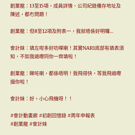
創業龍：13至15項，成員詳情、公司紀錄備存地址及
陳述，都冇問題！
創業龍：但8至12項及附表一，我就唔係好明囉…
會計妹：填左咁多好叻㗎喇！其實NAR1底部有填表須
知，不如我過嚟同你一齊填啦！
創業龍：睇咗喇，都係唔明！我飛得快，等我飛過嚟
搵你啦！
會計妹：好，小心飛機呀！！
#會計動畫廊
#初創回憶錄
#周年申報表
#創業龍
#會計妹