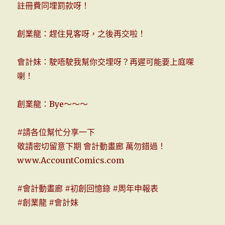
註冊費同埋罰款呀！
創業龍：趕住見客呀，之後再交啦！
會計妹：駛唔駛我幫你交埋呀？再遲可能要上庭㗎
喇！
創業龍：Bye～～～
#
請各位幫忙分享一下
敬請密切留意下期 會計動畫廊 萬勿錯過！
www.AccountComics.com
#
會計動畫廊
#
初創回憶錄
#
周年申報表
#
創業龍
#
會計妹