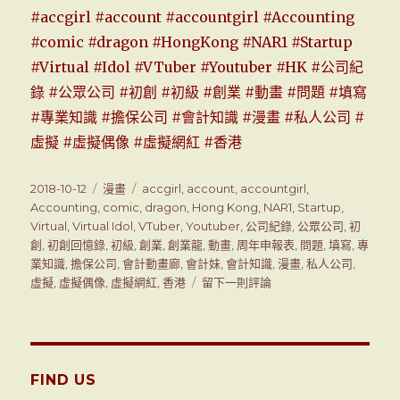
#accgirl
#account
#accountgirl
#Accounting
#comic
#dragon
#HongKong
#NAR1
#Startup
#Virtual
#Idol
#VTuber
#Youtuber
#HK
#公司紀
錄
#公眾公司
#初創
#初級
#創業
#動畫
#問題
#填寫
#專業知識
#擔保公司
#會計知識
#漫畫
#私人公司
#
虛擬
#虛擬偶像
#虛擬網紅
#香港
發
2018-10-12
分
漫畫
標
accgirl
,
account
,
accountgirl
,
表
Accounting
,
類
comic
,
籤
dragon
,
Hong Kong
,
NAR1
,
Startup
,
於
Virtual
,
Virtual Idol
,
VTuber
,
Youtuber
,
公司紀錄
,
公眾公司
,
初
創
,
初創回憶錄
,
初級
,
創業
,
創業龍
,
動畫
,
周年申報表
,
問題
,
填寫
,
專
業知識
,
擔保公司
,
會計動畫廊
,
會計妹
,
會計知識
,
漫畫
,
私人公司
,
虛擬
,
虛擬偶像
,
虛擬網紅
,
香港
留下一則評論
在
會
計
動
畫
廊
FIND US
「初