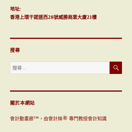
創
地址:
回
香港上環干諾道西28號威勝商業大廈21樓
憶
錄」
<<
周
年
申
搜尋
報
表
搜
搜
（3）
尋
初
尋：
級
>>
關於本網站
會計動畫廊™，由會計妹® 專門教授會計知識