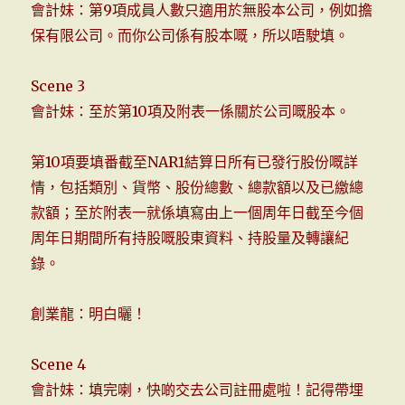
會計妹：第9項成員人數只適用於無股本公司，例如擔
保有限公司。而你公司係有股本嘅，所以唔駛填。
Scene 3
會計妹：至於第10項及附表一係關於公司嘅股本。
第10項要填番截至NAR1結算日所有已發行股份嘅詳
情，包括類別、貨幣、股份總數、總款額以及已繳總
款額；至於附表一就係填寫由上一個周年日截至今個
周年日期間所有持股嘅股東資料、持股量及轉讓紀
錄。
創業龍：明白曬！
Scene 4
會計妹：填完喇，快啲交去公司註冊處啦！記得帶埋