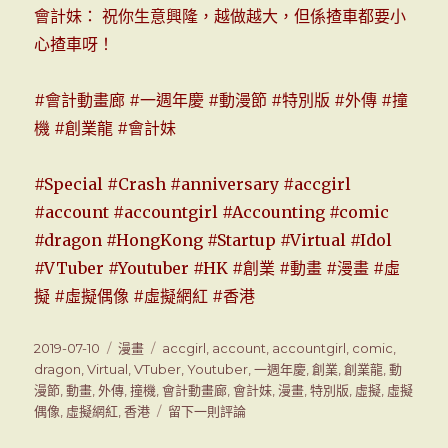
會計妹： 祝你生意興隆，越做越大，但係揸車都要小
心揸車呀！
#會計動畫廊 #一週年慶 #動漫節 #特別版 #外傳 #撞
機 #創業龍 #會計妹
#Special #Crash #anniversary #accgirl
#account #accountgirl #Accounting #comic
#dragon #HongKong #Startup #Virtual #Idol
#VTuber #Youtuber #HK #創業 #動畫 #漫畫 #虛
擬 #虛擬偶像 #虛擬網紅 #香港
發
2019-07-10
分
漫畫
標
accgirl
,
account
,
accountgirl
,
comic
,
表
dragon
,
Virtual
類
,
VTuber
籤
,
Youtuber
,
一週年慶
,
創業
,
創業龍
,
動
於
漫節
,
動畫
,
外傳
,
撞機
,
會計動畫廊
,
會計妹
,
漫畫
,
特別版
,
虛擬
,
虛擬
偶像
,
虛擬網紅
,
香港
留下一則評論
在
會