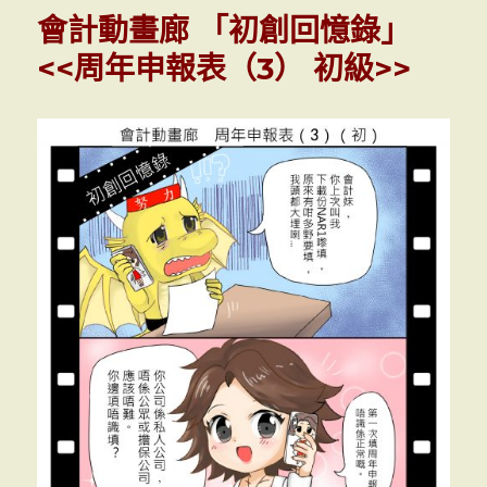
動
會計動畫廊 「初創回憶錄」
畫
廊
<<周年申報表（3） 初級>>
「初
創
回
憶
錄」
<<
周
年
申
報
表
（4）
初
級
>>