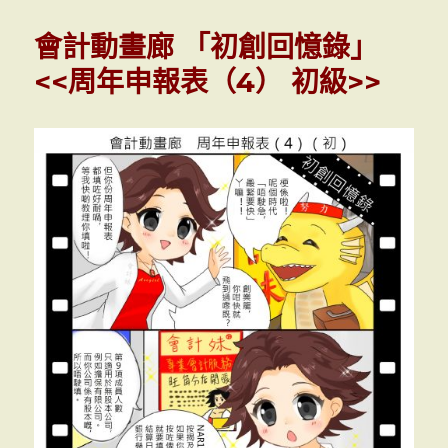
計
動
會計動畫廊 「初創回憶錄」
畫
廊
<<周年申報表（4） 初級>>
「外
傳」
<<
撞
機
>>
(一
週
年
慶
動
漫
節
特
別
版)