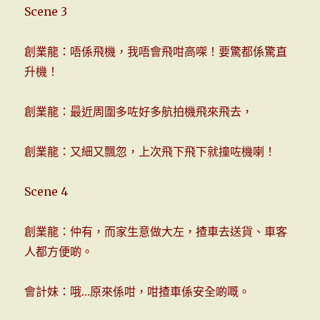
Scene 3
創業龍：唔係飛機，我唔會飛咁高㗎！要驚都係驚直
升機！
創業龍：最近周圍多咗好多航拍機飛來飛去，
創業龍：又細又飄忽，上次飛下飛下就撞咗機喇！
Scene 4
創業龍：仲有，而家生意做大左，揸車去送貨、車客
人都方便啲。
會計妹：哦…原來係咁，咁揸車係安全啲嘅。