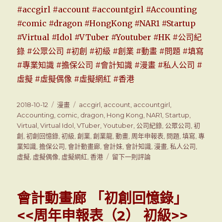
#accgirl
#account
#accountgirl
#Accounting
#comic
#dragon
#HongKong
#NAR1
#Startup
#Virtual
#Idol
#VTuber
#Youtuber
#HK
#公司紀
錄
#公眾公司
#初創
#初級
#創業
#動畫
#問題
#填寫
#專業知識
#擔保公司
#會計知識
#漫畫
#私人公司
#
虛擬
#虛擬偶像
#虛擬網紅
#香港
發
2018-10-12
分
漫畫
標
accgirl
,
account
,
accountgirl
,
表
Accounting
,
類
comic
,
籤
dragon
,
Hong Kong
,
NAR1
,
Startup
,
於
Virtual
,
Virtual Idol
,
VTuber
,
Youtuber
,
公司紀錄
,
公眾公司
,
初
創
,
初創回憶錄
,
初級
,
創業
,
創業龍
,
動畫
,
周年申報表
,
問題
,
填寫
,
專
業知識
,
擔保公司
,
會計動畫廊
,
會計妹
,
會計知識
,
漫畫
,
私人公司
,
虛擬
,
虛擬偶像
,
虛擬網紅
,
香港
留下一則評論
在
會
計
動
會計動畫廊 「初創回憶錄」
畫
廊
<<周年申報表（2） 初級>>
「初