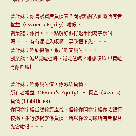
會計妹：你講緊資產負債表？問緊點解入面嘅所有者
權益（Owner’s Equity）咁低？
創業龍：係掛。。。點解好似得返半間寫字樓咁
嘅。。。有冇漏咗入帳啊！等我搵下先。。。
會計妹：唔駛搵啦，系加咗又減咗。。。
創業龍：減!?減咗乜呀？減咗值嗎？唔係呀嘛！!買咗
冇耐咋喎!
會計妹：唔係減咗值，係減咗負債。
所有者權益（Owner’s Equity） = 資產（Assets) –
負債 (Liabilities)
你間寫字樓當然係資產啦，但係你間寫字樓做咗銀行
按揭，銀行按揭就係負債，所以你公司嘅所有者權益
先會咁低。。。