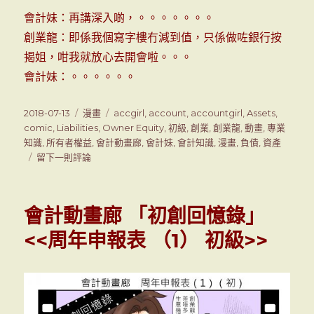
會計妹：再講深入啲，。。。。。。。
創業龍：即係我個寫字樓冇減到值，只係做咗銀行按
揭姐，咁我就放心去開會啦。。。
會計妹：。。。。。。
發
2018-07-13
分
漫畫
標
accgirl
,
account
,
accountgirl
,
Assets
,
表
comic
,
Liabilities
類
,
Owner Equity
籤
,
初級
,
創業
,
創業龍
,
動畫
,
專業
於
知識
,
所有者權益
,
會計動畫廊
,
會計妹
,
會計知識
,
漫畫
,
負債
,
資產
留下一則評論
在
會
計
動
會計動畫廊 「初創回憶錄」
畫
廊
<<周年申報表 （1） 初級>>
<<
所
有
者
權