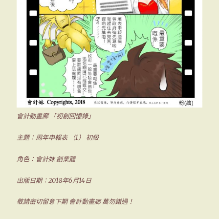
會計動畫廊 「初創回憶錄」
主題：周年申報表 （1） 初級
角色：會計妹 創業龍
出版日期：2018年6月14日
敬請密切留意下期 會計動畫廊 萬勿錯過！