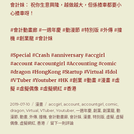
會計妹： 祝你生意興隆，越做越大，但係揸車都要小
心揸車呀！
#會計動畫廊 #一週年慶 #動漫節 #特別版 #外傳 #撞
機 #創業龍 #會計妹
#Special #Crash #anniversary #accgirl
#account #accountgirl #Accounting #comic
#dragon #HongKong #Startup #Virtual #Idol
#VTuber #Youtuber #HK #創業 #動畫 #漫畫 #虛
擬 #虛擬偶像 #虛擬網紅 #香港
發
2019-07-10
分
漫畫
標
accgirl
,
account
,
accountgirl
,
comic
,
表
dragon
,
Virtual
類
,
VTuber
籤
,
Youtuber
,
一週年慶
,
創業
,
創業龍
,
動
於
漫節
,
動畫
,
外傳
,
撞機
,
會計動畫廊
,
會計妹
,
漫畫
,
特別版
,
虛擬
,
虛擬
偶像
,
虛擬網紅
,
香港
留下一則評論
在
會