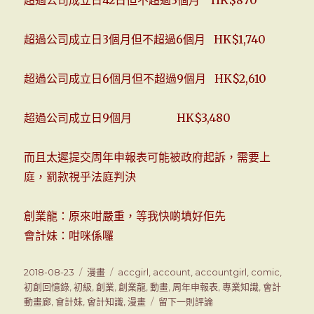
超過公司成立日3個月但不超過6個月 HK$1,740
超過公司成立日6個月但不超過9個月 HK$2,610
超過公司成立日9個月 HK$3,480
而且太遲提交周年申報表可能被政府起訴，需要上
庭，罰款視乎法庭判決
創業龍：原來咁嚴重，等我快啲填好佢先
會計妹：咁咪係囉
發
2018-08-23
分
漫畫
標
accgirl
,
account
,
accountgirl
,
comic
,
表
初創回憶錄
,
初級
類
,
創業
,
籤
創業龍
,
動畫
,
周年申報表
,
專業知識
,
會計
於
動畫廊
,
會計妹
,
會計知識
,
漫畫
留下一則評論
在