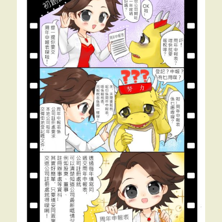
益
（1）
初
級
>>