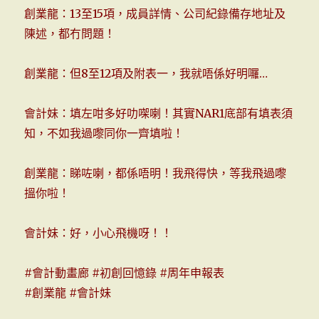
創業龍：13至15項，成員詳情、公司紀錄備存地址及
陳述，都冇問題！
創業龍：但8至12項及附表一，我就唔係好明囉…
會計妹：填左咁多好叻㗎喇！其實NAR1底部有填表須
知，不如我過嚟同你一齊填啦！
創業龍：睇咗喇，都係唔明！我飛得快，等我飛過嚟
搵你啦！
會計妹：好，小心飛機呀！！
#會計動畫廊
#初創回憶錄
#周年申報表
#創業龍
#會計妹