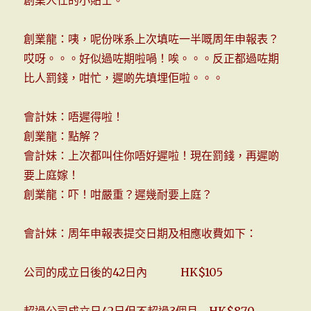
創業龍：咦，呢份咪系上次填咗一半嘅周年申報表？
哎呀。。。好似過咗期啦喎！唉。。。反正都過咗期
比人罰錢，咁忙，遲啲先填埋佢啦。。。
會計妹：唔遲得啦！
創業龍：點解？
會計妹：上次都叫住你唔好遲啦！現在罰錢，再遲啲
要上庭嫁！
創業龍：吓！咁嚴重？遲幾耐要上庭？
會計妹：周年申報表提交日期及相應收費如下：
公司的成立日後的42日內 HK$105
超過公司成立日42日但不超過3個月 HK$870