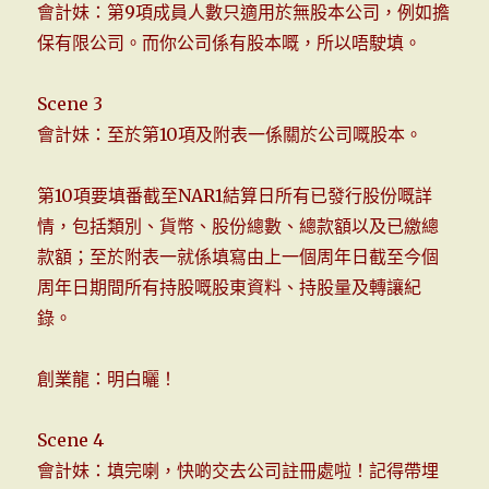
會計妹：第9項成員人數只適用於無股本公司，例如擔
保有限公司。而你公司係有股本嘅，所以唔駛填。
Scene 3
會計妹：至於第10項及附表一係關於公司嘅股本。
第10項要填番截至NAR1結算日所有已發行股份嘅詳
情，包括類別、貨幣、股份總數、總款額以及已繳總
款額；至於附表一就係填寫由上一個周年日截至今個
周年日期間所有持股嘅股東資料、持股量及轉讓紀
錄。
創業龍：明白曬！
Scene 4
會計妹：填完喇，快啲交去公司註冊處啦！記得帶埋