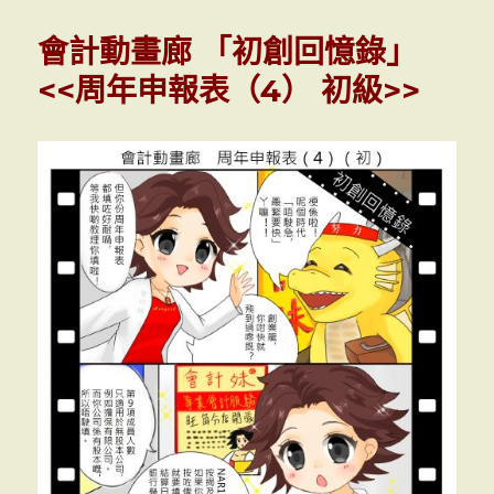
計
動
會計動畫廊 「初創回憶錄」
畫
廊
<<周年申報表（4） 初級>>
「外
傳」
<<
撞
機
>>
(一
週
年
慶
動
漫
節
特
別
版)