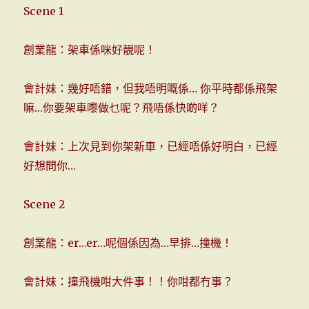
Scene 1
創業龍：架車係咪好靚呢！
會計妹：幾好唔錯，但我唔明嘅係… 你平時都係飛架
嘛…你要架車嚟做乜呢？飛唔係快啲咩？
會計妹：上次見到你架新車，已經唔係好明白，已經
好想問你…
Scene 2
創業龍：er…er…呢個係因為…早排…撞機！
會計妹：撞飛機咁大件事！！你咁都冇事？