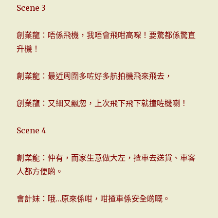
Scene 3
創業龍：唔係飛機，我唔會飛咁高㗎！要驚都係驚直
升機！
創業龍：最近周圍多咗好多航拍機飛來飛去，
創業龍：又細又飄忽，上次飛下飛下就撞咗機喇！
Scene 4
創業龍：仲有，而家生意做大左，揸車去送貨、車客
人都方便啲。
會計妹：哦…原來係咁，咁揸車係安全啲嘅。