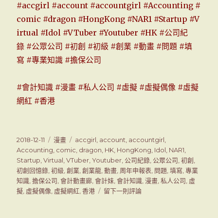
#
accgirl
#
account
#
accountgirl
#
Accounting
#
comic
#
dragon
#
HongKong
#
NAR1
#
Startup
#
V
irtual
#
Idol
#
VTuber
#
Youtuber
#
HK
#
公司紀
錄
#
公眾公司
#
初創
#
初級
#
創業
#
動畫
#
問題
#
填
寫
#
專業知識
#
擔保公司
#會計知識 #漫畫 #私人公司 #虛擬 #虛擬偶像 #虛擬
網紅 #香港
發
2018-12-11
分
漫畫
標
accgirl
,
account
,
accountgirl
,
表
Accounting
,
類
comic
籤
,
dragon
,
HK
,
HongKong
,
Idol
,
NAR1
,
於
Startup
,
Virtual
,
VTuber
,
Youtuber
,
公司紀錄
,
公眾公司
,
初創
,
初創回憶錄
,
初級
,
創業
,
創業龍
,
動畫
,
周年申報表
,
問題
,
填寫
,
專業
知識
,
擔保公司
,
會計動畫廊
,
會計妹
,
會計知識
,
漫畫
,
私人公司
,
虛
擬
,
虛擬偶像
,
虛擬網紅
,
香港
留下一則評論
在
會
計