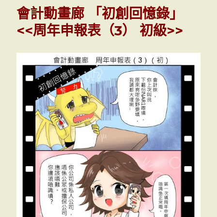
動
會計動畫廊 「初創回憶錄」
畫
廊
<<周年申報表（3） 初級>>
「初
創
回
憶
錄」
<<
周
年
申
報
表
（4）
初
級
>>