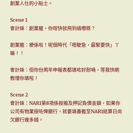
創業人仕的小貼士。
Scene 1
會計妹：創業龍，你咁快就飛到過嚟既？
創業龍：梗係啦！呢個時代「唔駛急，最緊要快」丫
嘛！！
會計妹：但你份周年申報表都填咗好耐喎，等我快啲
教埋你填啦！
Scene 2
會計妹：NAR1第8項係按揭及押記負債金額，如果你
公司有物業按咗俾銀行，就要填番截至NAR1結算日尚
欠銀行幾多錢。