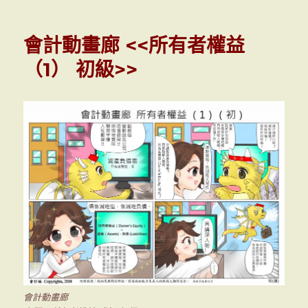
會
計
動
會計動畫廊 <<所有者權益
畫
廊
（1） 初級>>
「初
創
回
憶
錄」
<<
周
年
申
報
表
（2）
初
級
>>
會計動畫廊