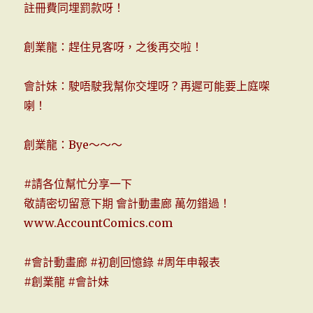
註冊費同埋罰款呀！
創業龍：趕住見客呀，之後再交啦！
會計妹：駛唔駛我幫你交埋呀？再遲可能要上庭㗎
喇！
創業龍：Bye～～～
#
請各位幫忙分享一下
敬請密切留意下期 會計動畫廊 萬勿錯過！
www.AccountComics.com
#
會計動畫廊
#
初創回憶錄
#
周年申報表
#
創業龍
#
會計妹